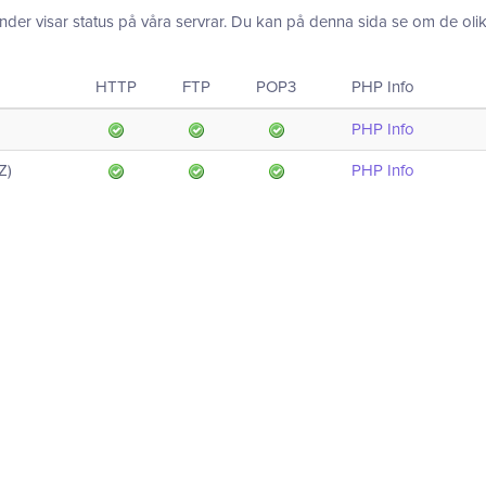
nder visar status på våra servrar. Du kan på denna sida se om de olika 
HTTP
FTP
POP3
PHP Info
PHP Info
Z)
PHP Info