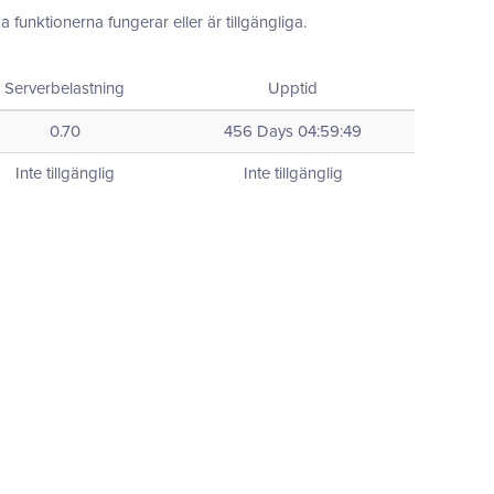
funktionerna fungerar eller är tillgängliga.
Serverbelastning
Upptid
0.70
456 Days 04:59:49
Inte tillgänglig
Inte tillgänglig