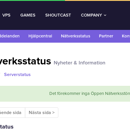
VPS
GAMES
SHOUTCAST
COMPANY
ddelanden
Hjälpcentral
Nätverksstatus
Partner
Kon
verksstatus
Nyheter & Information
Serverstatus
Det förekommer inga Öppen Nätverksstörn
ående sida
Nästa sida >
tatus