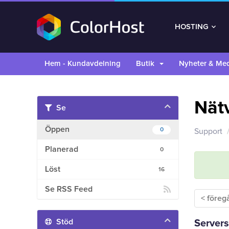
HOSTING
Hem - Kundavdelning
Butik
Nyheter & Me
Nät
Se
Öppen
0
Support
Planerad
0
Löst
16
Se RSS Feed
< föreg
Stöd
Servers