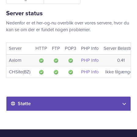
Server status
Nedenfor er et her-og-nu overblik over vores servere, hvor du
kan se om der er fundet nogen problemer.
Server
HTTP
FTP
POP3
PHP Info
Server Belastnin
Axiom
PHP Info
0.41
CHSite(BZ)
PHP Info
Ikke tilgængelig
Støtte