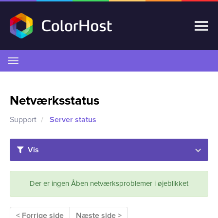
Skift
navigation
Netværksstatus
Support
Server status
Vis
Der er ingen Åben netværksproblemer i øjeblikket
< Forrige side
Næste side >