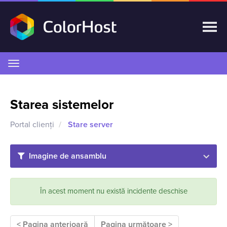
Navigare
Toggle
Starea sistemelor
Portal clienți
Stare server
Imagine de ansamblu
În acest moment nu există incidente deschise
< Pagina anterioară
Pagina următoare >