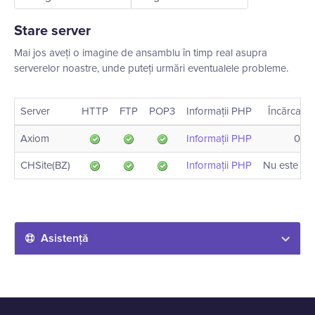
Stare server
Mai jos aveți o imagine de ansamblu în timp real asupra
serverelor noastre, unde puteți urmări eventualele probleme.
Server
HTTP
FTP
POP3
Informații PHP
Încărcare 
Axiom
Informații PHP
0.30
CHSite(BZ)
Informații PHP
Nu este dis
Asistență