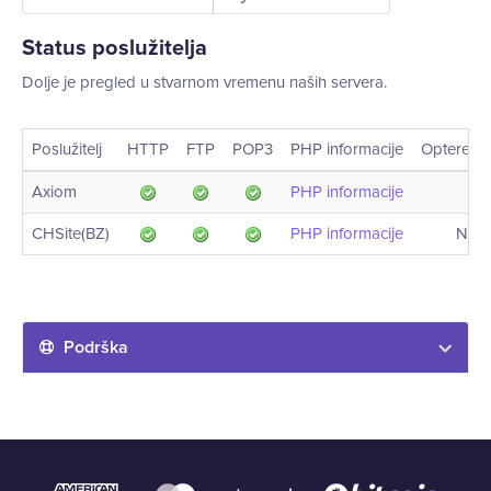
Status poslužitelja
Dolje je pregled u stvarnom vremenu naših servera.
Poslužitelj
HTTP
FTP
POP3
PHP informacije
Opterećen
Axiom
PHP informacije
CHSite(BZ)
PHP informacije
Nije
Podrška