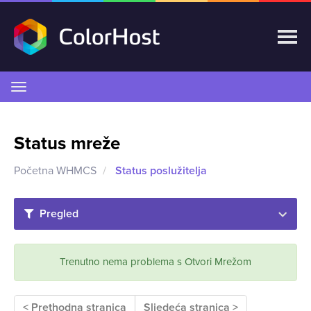
Prebaci
navigaciju
Status mreže
Početna WHMCS
Status poslužitelja
Pregled
Trenutno nema problema s Otvori Mrežom
< Prethodna stranica
Sljedeća stranica >