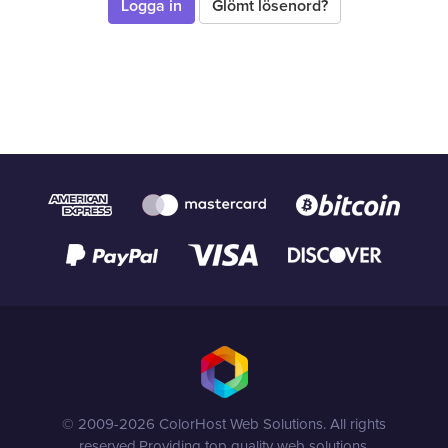
Glömt lösenord?
© 2009-2026 ColorHost Web Solutions. All rights
reserved.
Providing top quality web solutions.