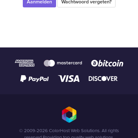
Wachtwoord vergeten?
© 2009-2026 ColorHost Web Solutions. All rights
reserved.
Providing top quality web solutions.