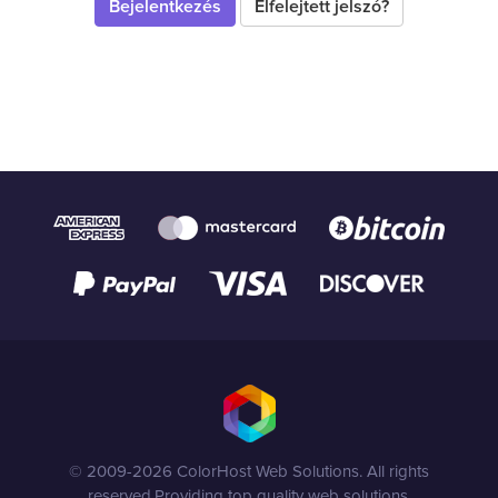
Elfelejtett jelszó?
© 2009-2026 ColorHost Web Solutions. All rights
reserved.
Providing top quality web solutions.