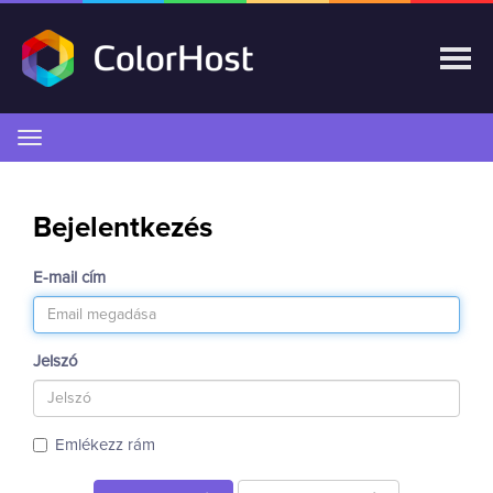
Váltás
a
navigációra
Bejelentkezés
E-mail cím
Jelszó
Emlékezz rám