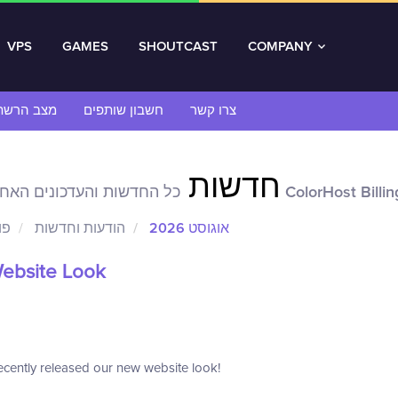
VPS
GAMES
SHOUTCAST
COMPANY
צרו קשר
חשבון שותפים
מצב הרשת
חדשות
כל החדשות והעדכונים האחרונים של Color
אוגוסט 2026
הודעות וחדשות
פו
ebsite Look
cently released our new website look!