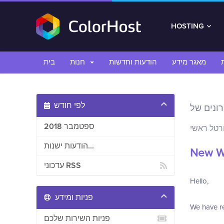
HOSTING
מאגר מידע
הודעות וחדשות
חנות
בית
לפי חודש
ספטמבר 2018
רטל ראשי
הודעות ישנות...
New W
עדכוני RSS
Hello,
פניות ומידע
We have re
פניות השירות שלכם