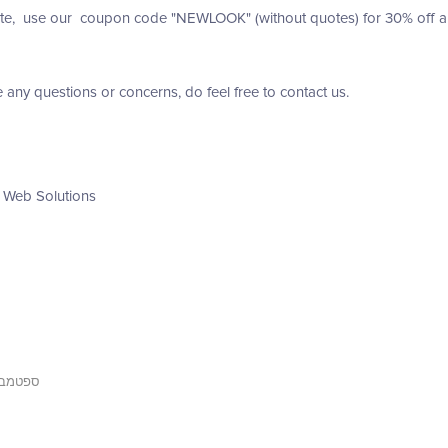
te, use our coupon code "NEWLOOK" (without quotes) for 30% off any 
e any questions or concerns, do feel free to contact us.
 Web Solutions
ספטמבר 2018