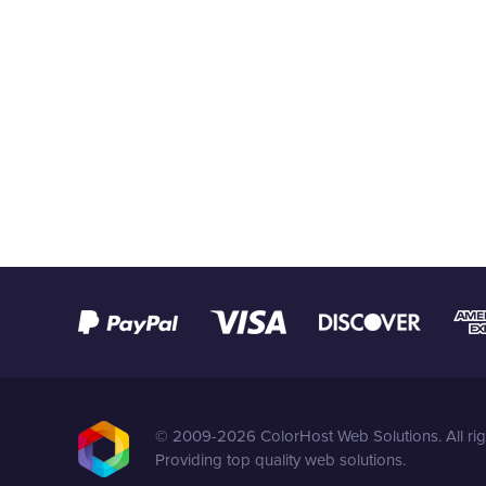
© 2009-2026 ColorHost Web Solutions. All rig
Providing top quality web solutions.