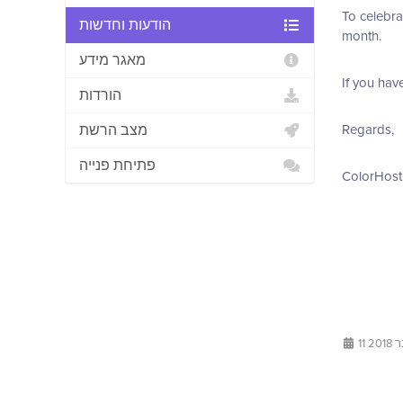
To celebra
הודעות וחדשות
month.
מאגר מידע
If you hav
הורדות
מצב הרשת
Regards,
פתיחת פנייה
ColorHost
11 