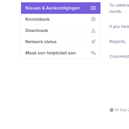
To celebra
Nieuws & Aankondigingen
month.
Kennisbank
If you hav
Downloads
Netwerk status
Regards,
Maak een helpticket aan
ColorHost
11e Sept