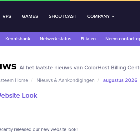
VPS
GAMES
SHOUTCAST
COMPANY
Kennisbank
Netwerk status
Filialen
Neem contact o
uws
Al het laatste nieuws van ColorHost Billing Cent
ysteem Home
Nieuws & Aankondigingen
augustus 2026
ebsite Look
cently released our new website look!