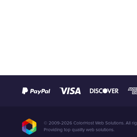
© 2009-2026 ColorHost Web Solutions. All rig
Providing top quality web solutions.