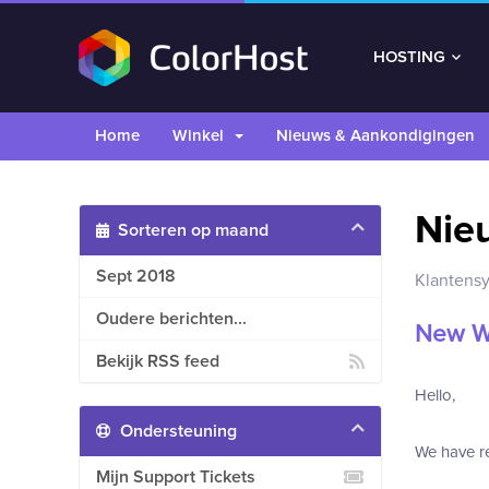
HOSTING
Home
Winkel
Nieuws & Aankondigingen
Nie
Sorteren op maand
Sept 2018
Klantens
Oudere berichten...
New W
Bekijk RSS feed
Hello,
Ondersteuning
We have re
Mijn Support Tickets