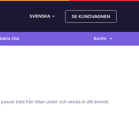
SVENSKA
SE KUNDVAGNEN
takta Oss
Konto
assar bäst från listan under och skicka in ditt ärende.