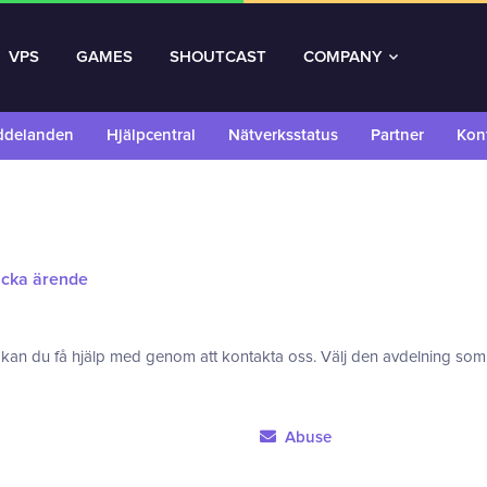
VPS
GAMES
SHOUTCAST
COMPANY
ddelanden
Hjälpcentral
Nätverksstatus
Partner
Kon
cka ärende
 kan du få hjälp med genom att kontakta oss. Välj den avdelning som p
Abuse