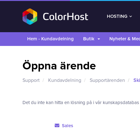
HOSTING
Hem - Kundavdelning
Butik
Nyheter & Me
Öppna ärende
Support
Kundavdelning
Supportärenden
Ski
Det du inte kan hitta en lösning på i vår kunskapsdatabas
Sales