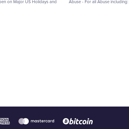
Open on Major US Holidays and
Abuse - For all Abuse includin