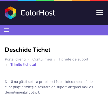
Navigare
Toggle
Deschide Tichet
Portal clienți
Contul meu
Tichete de suport
Trimite tichetul
Dacă nu găsiți soluția problemei în biblioteca noastră de
cunoștințe, trimiteți o sesizare de suport, alegând mai jos
departamentul potrivit.