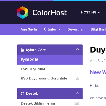
HOSTING
Ana Sayfa
Ürünler
Duyurular
Bilgi Ban
Duy
Aylara Göre
Eylül 2018
Ana Sayf
Eski Duyurular...
New W
RSS Duyurusunu Görüntüle
Hello,
Destek
We have re
Destek Bildirimlerim