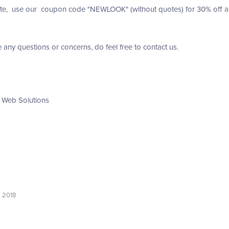
te, use our coupon code "NEWLOOK" (without quotes) for 30% off any 
e any questions or concerns, do feel free to contact us.
 Web Solutions
l 2018