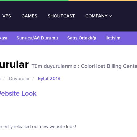
VPS
GAMES
SHOUTCAST
COMPANY
kası
Sunucu/Ağ Durumu
Satış Ortaklığı
İletişim
urular
Tüm duyurularımız : ColorHost Billing Cente
a
Duyurular
Eylül 2018
ebsite Look
cently released our new website look!