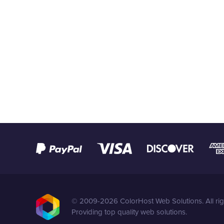
© 2009-2026 ColorHost Web Solutions. All rig
Providing top quality web solutions.