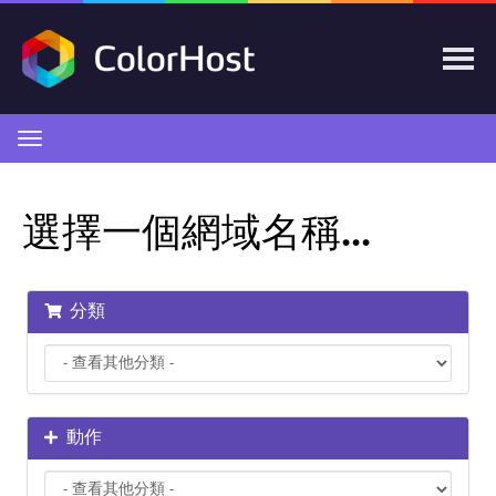
切
換
導
覽
選擇一個網域名稱...
分類
動作