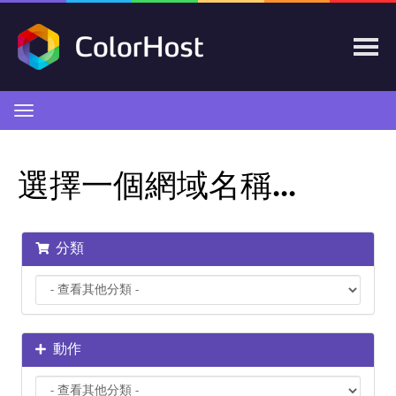
切
換
導
覽
選擇一個網域名稱...
分類
動作