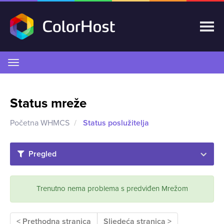
Prebaci
navigaciju
Status mreže
Početna WHMCS
Status poslužitelja
Pregled
Trenutno nema problema s predviđen Mrežom
< Prethodna stranica
Sljedeća stranica >