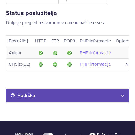
Status poslužitelja
Dolje je pregled u stvarnom vremenu naših servera.
Poslužitelj
HTTP
FTP
POP3
PHP informacije
Opterećen
Axiom
PHP informacije
CHSite(BZ)
PHP informacije
Nije
Podrška