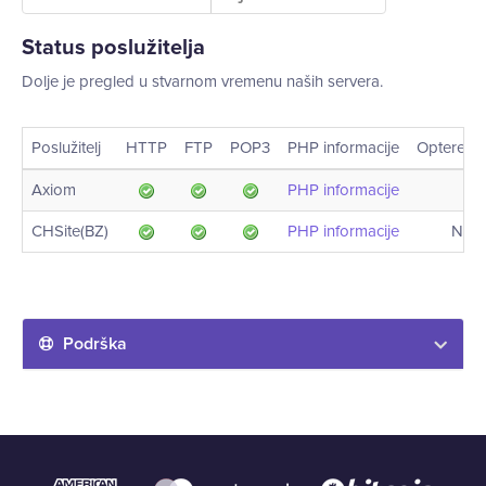
Status poslužitelja
Dolje je pregled u stvarnom vremenu naših servera.
Poslužitelj
HTTP
FTP
POP3
PHP informacije
Opterećen
Axiom
PHP informacije
CHSite(BZ)
PHP informacije
Nije
Podrška