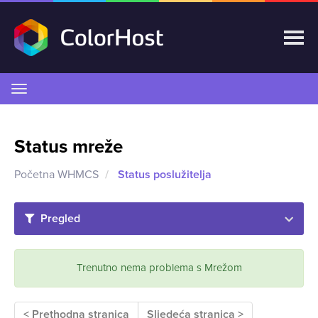
Prebaci
navigaciju
Status mreže
Početna WHMCS
Status poslužitelja
Pregled
Trenutno nema problema s Mrežom
< Prethodna stranica
Sljedeća stranica >