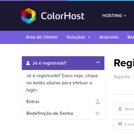
HOSTING
Área do Cliente
Soluções
Anúncios
Ba
Reg
Já é registrado?
Já é registrado? Caso seja, clique
Suporte
no botão abaixo para efetuar o
login.
Entrar
Redefinição de Senha