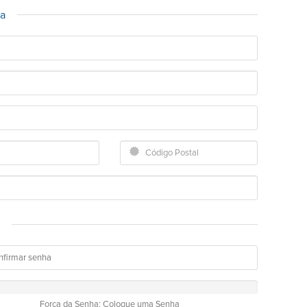
ça
a
Força da Senha: Coloque uma Senha