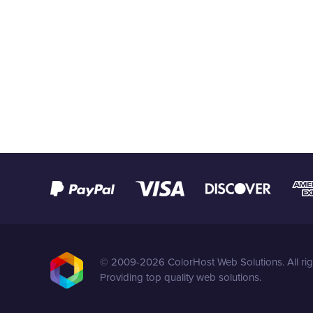
© 2009-2026 ColorHost Web Solutions. All rig
Providing top quality web solutions.