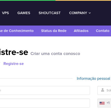
VPS
GAMES
SHOUTCAST
COMPANY
se de Conhecimento
Status da Rede
Afiliados
Contato
istre-se
Criar uma conta conosco
Registre-se
Informação pessoal
+1