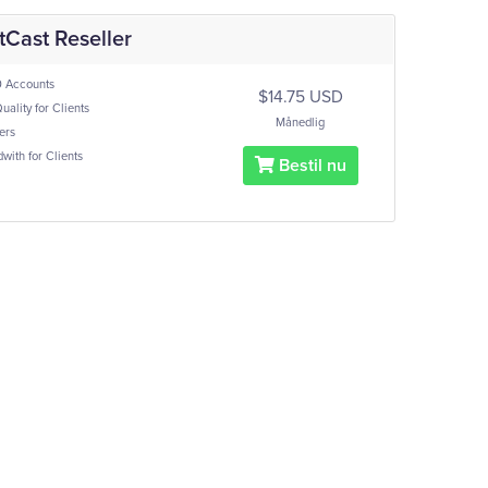
Cast Reseller
 Accounts
$14.75 USD
ality for Clients
Månedlig
ers
ith for Clients
Bestil nu