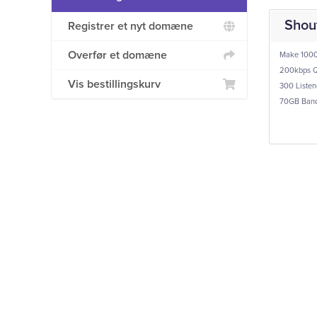
Shout
Registrer et nyt domæne
Overfør et domæne
Make 1000
200kbps Qu
Vis bestillingskurv
300 Listen
70GB Bandw