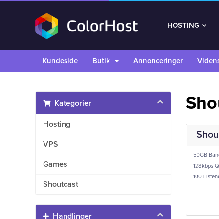
HOSTING
Kundeside
Butik
Annonceringer
Viden
Sho
Kategorier
Hosting
Shou
VPS
50GB Band
Games
128kbps Qu
100 Listen
Shoutcast
Handlinger