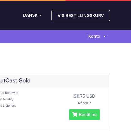
DANSK
VIS BESTILLINGSKURV
Konto
utCast Gold
ed Bandwith
$11.75 USD
d Quality
Månedlig
d Listeners
Bestil nu