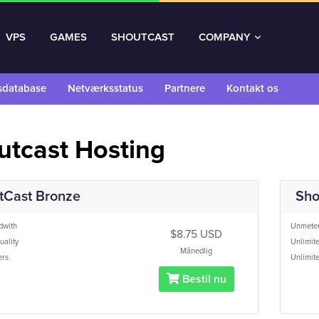
VPS
GAMES
SHOUTCAST
COMPANY
sdatabase
Netværksstatus
Partnere
Kontakt os
utcast Hosting
tCast Bronze
Sho
with
Unmeter
$8.75 USD
ality
Unlimite
Månedlig
ers
Unlimite
Bestil nu