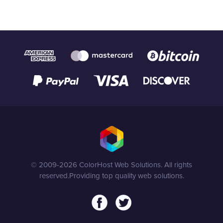
© 2009-2026 ColorHost Web Solutions. All rights
reserved.
Providing top quality web solutions.