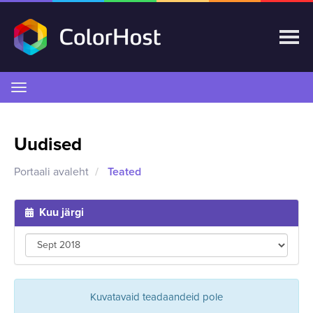
Lülitage
navigeerimine
Uudised
Portaali avaleht
Teated
Kuu järgi
Kuvatavaid teadaandeid pole