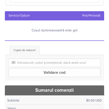
Serviciu/Opțiuni
Preț/Perioadă
Coșul dumneavoastră este gol
Cupon de reduceri
Validare cod
Sumarul comenzii
Subtotal
$0.00 USD
Totaluri