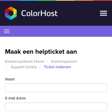
Navigatie
in-/uitschakelen
Maak een helpticket aan
Klantensysteem Home
Klantenpaneel
Support tickets
Ticket indienen
Naam
E-mail Adres